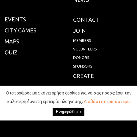
EVENTS
CONTACT
CITY GAMES
JOIN
MAPS
MEMBERS
VOLUNTEERS
QUIZ
DONORS
SPONSORS
CREATE
FAQS
Ο ιστοχώρος μας κάνει χρήση cookies για να σας προσφέρει την
καλύτερη δυνατή εμπειρία πλοήγησης.
Διαβάστε περισσότερα
ECOSYSTEM
TERMS OF USE
SERVICES
PRIVACY POLICY
AFFILIATIONS
ABOUT COOKIES