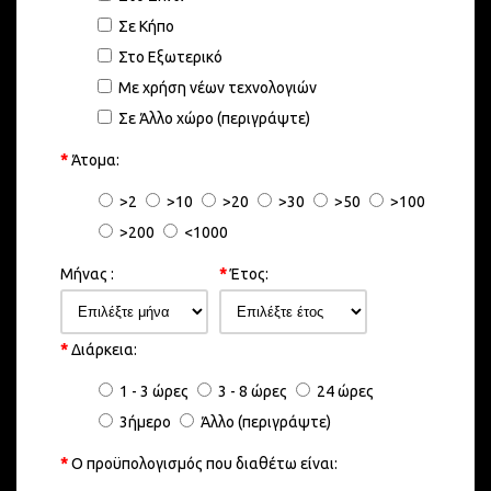
Σε Κήπο
Στο Εξωτερικό
Με χρήση νέων τεχνολογιών
Σε Άλλο χώρο (περιγράψτε)
*
Άτομα:
>2
>10
>20
>30
>50
>100
>200
<1000
Μήνας :
*
Έτος:
*
Διάρκεια:
1 - 3 ώρες
3 - 8 ώρες
24 ώρες
3ήμερο
Άλλο (περιγράψτε)
*
Ο προϋπολογισμός που διαθέτω είναι: