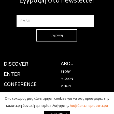
Εγγραφή στο newsletter
Email
Name
DISCOVER
ABOUT
STORY
ENTER
MISSION
CONFERENCE
VISION
MORE
VALUES
Ο ιστοχώρος μας κάνει χρήση cookies για να σας προσφέρει την
PEOPLE
καλύτερη δυνατή εμπειρία πλοήγησης.
Διαβάστε περισσότερα
MANAGEMENT TEAM