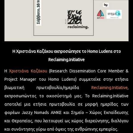
Η Χριστιάνα Καζάκου εκπροσώπησε το Homo Ludens στο
Reclaiming.Initiative
Η
Χριστιάνα Καζάκου
(Research Dissemination Core Member &
Project Manager του Homo Ludens) συμμετείχε στην ετήσια
βιωματική πρωτοβουλία/ημερίδα
Reclaiming.Initiative
,
εκπροσωπώντας το οικοσύστημά μας. Το Reclaiming.Initiative
αποτελεί μια ετήσια πρωτοβουλία σε μορφή ημερίδας των
φορέων Jazzy Nomads ΑΜΚΕ και Σημείο – Χώρος Εκπαίδευσης
και Θεραπείας, που λειτουργεί ως χώρος διερεύνησης, διαλόγου
και συνάντησης γύρω από όψεις της ανθρώπινης εμπειρίας.