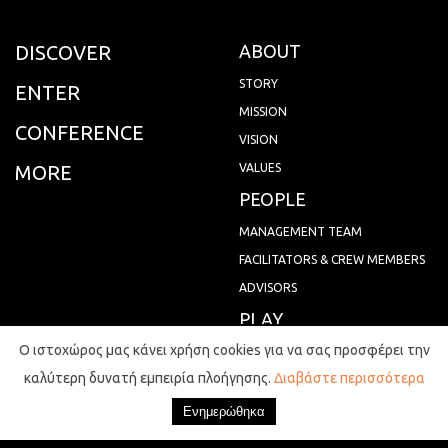
DISCOVER
ABOUT
STORY
ENTER
MISSION
CONFERENCE
VISION
MORE
VALUES
PEOPLE
MANAGEMENT TEAM
FACILITATORS & CREW MEMBERS
ADVISORS
PLAY
Ο ιστοχώρος μας κάνει χρήση cookies για να σας προσφέρει την
NEWS
καλύτερη δυνατή εμπειρία πλοήγησης.
Διαβάστε περισσότερα
EVENTS
CONTACT