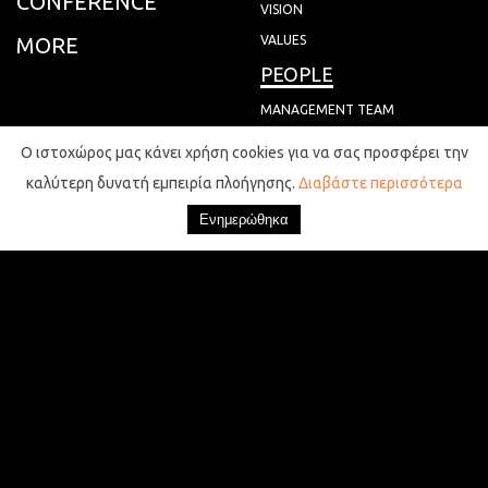
CONFERENCE
VISION
MORE
VALUES
PEOPLE
MANAGEMENT TEAM
FACILITATORS & CREW MEMBERS
Ο ιστοχώρος μας κάνει χρήση cookies για να σας προσφέρει την
ADVISORS
καλύτερη δυνατή εμπειρία πλοήγησης.
Διαβάστε περισσότερα
PLAY
NEWS
EVENTS
CONTACT
CITY GAMES
JOIN
MAPS
MEMBERS
VOLUNTEERS
QUIZ
DONORS
SPONSORS