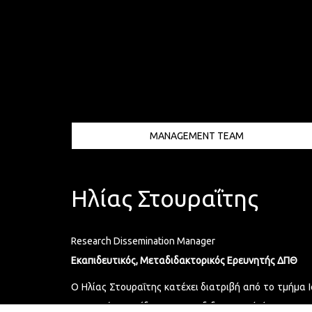
MANAGEMENT TEAM
Ηλίας Στουραΐτης
Research Dissemination Manager
Εκαπιδευτικός, Μεταδιδακτορικός Ερευνητής ΔΠΘ
Ο Ηλίας Στουραΐτης κατέχει διατριβή από το τμήμα Ι
ψηφιακά παιχνίδια και μεταδιδακτορική έρευνα γι