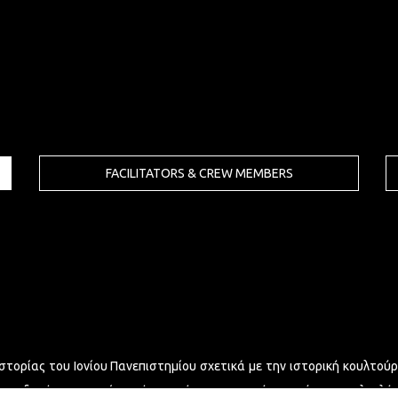
FACILITATORS & CREW MEMBERS
στορίας του Ιονίου Πανεπιστημίου σχετικά με την ιστορική κουλτούρ
α τη δημόσια ιστορία από τα Μέσα Κοινωνικής Δικτύωσης. Ολοκλή