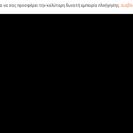
ια να σας προσφέρει την καλύτερη δυνατή εμπειρία πλοήγησης.
Διαβά
ογία στο Πανεπιστήμιο Αθηνών και έλαβε μεταπτυχιακό τίτλο στη 
λεύει στη μέση δημόσια εκπαίδευση και είναι μεταδιδακτορικός ε
Τεχνητής Νοημοσύνης στο ΔΠΘ. Τα κύρια του ενδιαφέροντα είναι: 
ιστορία, ψηφιακά παιχνίδια και αξιοποίησή τους στην ιστορική εκπ
απέζιου ή ψηφιακού εκπαιδευτικού παιχνιδιού και escape rooms σ
Επιστροφή