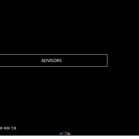
ADVISORS
α και τα
ρωσε τις