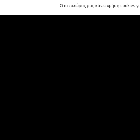
Ο ιστοχώρος μας κάνει χρήση cookies γ
προπτυχιακές του σπουδές στην Ιστορία - Αρχαιολ
Ελληνική Ιστορία από το ίδιο Παν/μιο. Σήμερα δου
σχετικά με την ιστορική φαντασία την εποχή της 
κουλτούρα, μέσα κοινωνικής δικτύωσης και δημόσια 
τεχνητή νοημοσύνη και ιστορία, δημιουργία επιτρ
πολιτισμού.